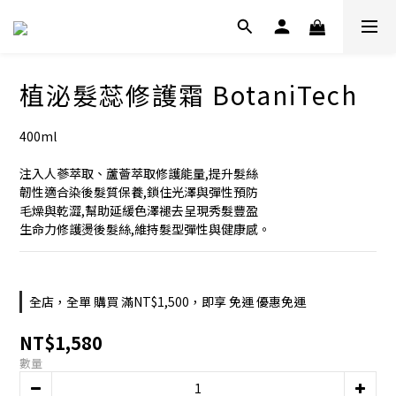
植泌髮蕊修護霜 BotaniTech
400ml
注入人蔘萃取、蘆薈萃取修護能量,提升髮絲
韌性適合染後髮質保養,鎖住光澤與彈性預防
毛燥與乾澀,幫助延緩色澤褪去呈現秀髮豐盈
生命力修護燙後髮絲,維持髮型彈性與健康感。
全店，全單 購買 滿NT$1,500，即享 免運 優惠免運
NT$1,580
數量