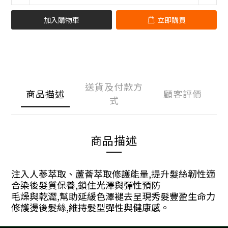
加入購物車
立即購買
送貨及付款方
商品描述
顧客評價
式
商品描述
注入人蔘萃取、蘆薈萃取修護能量,提升髮絲韌性適
合染後髮質保養,鎖住光澤與彈性預防
毛燥與乾澀,幫助延緩色澤褪去呈現秀髮豐盈生命力
修護燙後髮絲,維持髮型彈性與健康感。