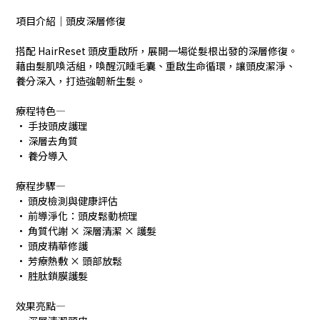
項目介紹｜頭皮深層修復
搭配 HairReset 頭皮重啟所，展開一場從髮根出發的深層修復。
藉由髮肌喚活組，喚醒沉睡毛囊、重啟生命循環，讓頭皮潔淨、
養分深入，打造強韌新生髮。
療程特色―
• 手技頭皮護理
• 深層去角質
• 養分導入
療程步驟―
• 頭皮檢測與健康評估
• 前導淨化：頭皮鬆動梳理
• 角質代謝 × 深層清潔 × 護髮
• 頭皮精華修護
• 芳療熱敷 × 頭部放鬆
• 胜肽鎖膜護髮
效果亮點―