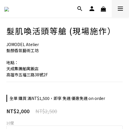
髮肌喚活頭等艙 (現場施作）
JOMODEL Atelier 
髮顏香氛藝術工坊
地點：
天成集團舶寓飯店
高雄市五福三路38號2F
全單 購買 滿NT$1,500，即享 免運 優惠免運 on order
NT$2,500
NT$2,000
10堂