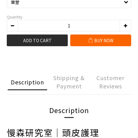
Quantity
ADD TO CART
BUY NOW
Shipping &
Customer
Description
Payment
Reviews
Description
慢森研究室｜頭皮護理