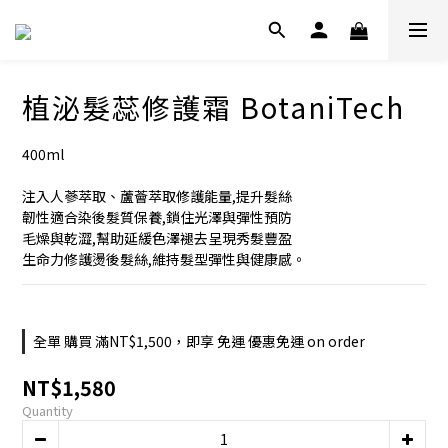
植泌髮蕊修護霜 BotaniTech
400ml
注入人蔘萃取、蘆薈萃取修護能量,提升髮絲
韌性適合染後髮質保養,鎖住光澤與彈性預防
毛燥與乾澀,幫助延緩色澤褪去呈現秀髮豐盈
生命力修護燙後髮絲,維持髮型彈性與健康感。
全單 購買 滿NT$1,500，即享 免運 優惠免運 on order
NT$1,580
Quantity