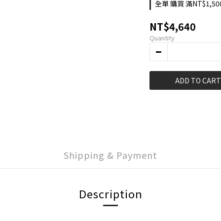
全單 購買 滿NT$1,50
NT$4,640
Quantity
ADD TO CART
Shipping & Payment
Description