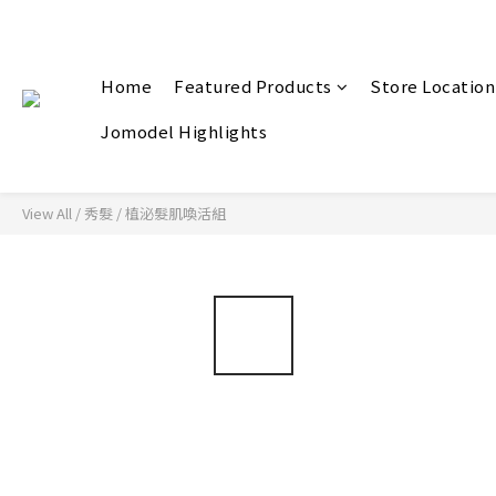
Home
Featured Products
Store Location
Jomodel Highlights
View All
/
秀髮
/
植泌髮肌喚活組