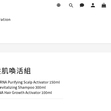
ration
BUY NOW
髮肌喚活組
urifying Scalp Activator 150ml
talizing Shampoo 300ml
ir Growth Activator 100ml