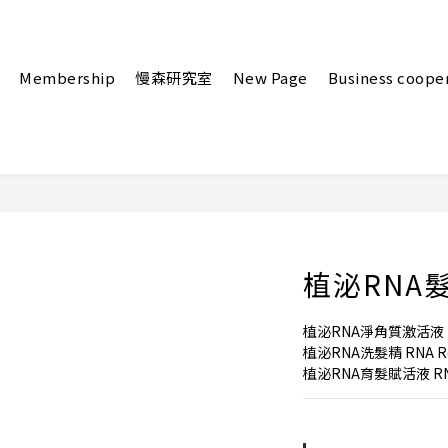
Membership
慢森研究室
New Page
Business coope
植泌RNA
植泌RNA淨角質激活液 RNA P
植泌RNA洗髮精 RNA Revi
植泌RNA育髮賦活液 RNA Ha