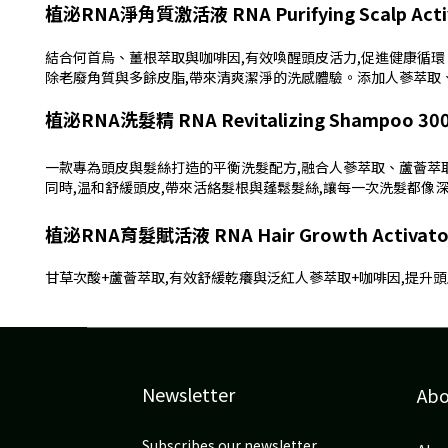
植泌RNA淨角質激活液 RNA Purifying Scalp Activ
結合何首烏、薑根萃取與咖啡因,有效喚醒頭皮活力,促進健康循環
除老廢角質與多餘皮脂,帶來清爽潔淨的洗感體驗。添加人蔘萃取、
植泌RNA洗髮精 RNA Revitalizing Shampoo 30
一款專為頭皮與髮絲打造的平衡洗髮配方,融合人蔘萃取、蘆薈萃
同時,温和舒緩頭皮,帶來活絡髮根與蓬鬆髮絲,讓每一次洗髮都像深
植泌RNA育髮賦活液 RNA Hair Growth Activato
甘草次酸+蘆薈萃取,有效舒緩乾癢與泛紅人蔘萃取+咖啡因,提升
Newsletter
Ab
Subscribes our newsletter