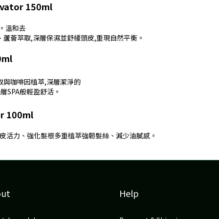
ator 150ml
。溫和去
蘆薈萃取,深層保濕並舒緩頭皮,重現自然平衡。
0ml
取與咖啡因植萃,深層潔淨的
層SPA般輕盈舒活。
r 100ml
頭皮活力、強化髮根多重植萃強韌髮絲、減少油膩感。
out
Help