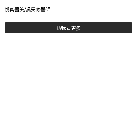
悅真醫美/吳旻修醫師
點我看更多