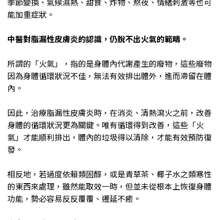
季節變換、氣候濕熱、甜食、炸物、熬夜、情緒刺激等也可
能加重症狀。
中醫對脂漏性皮膚炎的認識，仍脫不出火氣的範疇。
所謂的「火氣」，指的是身體內代謝產生的廢物，這些廢物
因為身體循環狀況不佳，無法有效排出體外，進而滯留在體
內。
因此，治療脂漏性皮膚炎時，在消炎、清熱瀉火之前，改善
身體的循環狀況更為關鍵。唯有循環得到改善，這些「火
氣」才能順利排出，體內的垃圾得以清除，才能有效預防復
發。
相反地，若過度依賴類固醇，或是青草茶、椰子水之類寒性
的東西來處理，雖然能取效一時，但並未從根本上恢復身體
功能，勢必容易反反覆覆、遷延不癒。