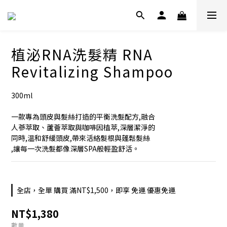
植泌RNA洗髮精 RNA
Revitalizing Shampoo
300ml
一款專為頭皮與髮絲打造的平衡洗髮配方,融合
人蔘萃取、蘆薈萃取與咖啡因植萃,深層潔淨的
同時,温和舒緩頭皮,帶來活絡髮根與蓬鬆髮絲
,讓每一次洗髮都像深層SPA般輕盈舒活。
全店，全單 購買 滿NT$1,500，即享 免運 優惠免運
NT$1,380
數量