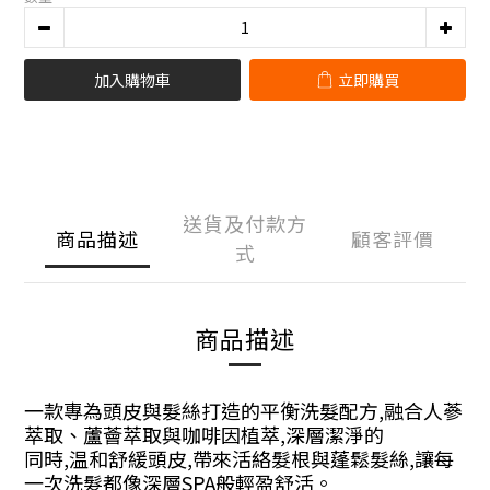
加入購物車
立即購買
送貨及付款方
商品描述
顧客評價
式
商品描述
一款專為頭皮與髮絲打造的平衡洗髮配方,融合人蔘
萃取、蘆薈萃取與咖啡因植萃,深層潔淨的
同時,温和舒緩頭皮,帶來活絡髮根與蓬鬆髮絲,讓每
一次洗髮都像深層SPA般輕盈舒活。