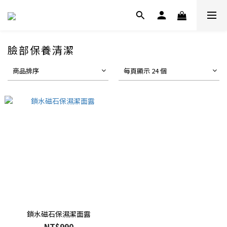
臉部保養清潔
商品排序
每頁顯示 24 個
鎖水磁石保濕潔面露
NT$990